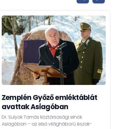
Zemplén Győző emléktáblát
Dr
avattak Asiagóban
kö
ko
Dr. Sulyok Tamás köztársasági elnök
Asiagóban – az első világháború észak-
Dr. 