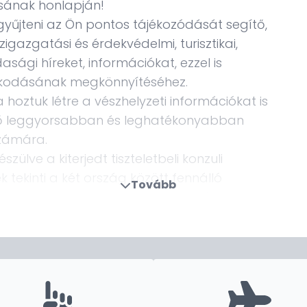
sának honlapján!
gyűjteni az Ön pontos tájékozódását segítő,
igazgatási és érdekvédelmi, turisztikai,
sági híreket, információkat, ezzel is
ózkodásának megkönnyítéséhez.
 hoztuk létre a vészhelyzeti információkat is
ető leggyorsabban és leghatékonyabban
számára.
lve a kiterjedt tiszteletbeli konzuli
tekinti a két ország között fennálló
Tovább
ődésük előmozdítását, Magyarország jó
.