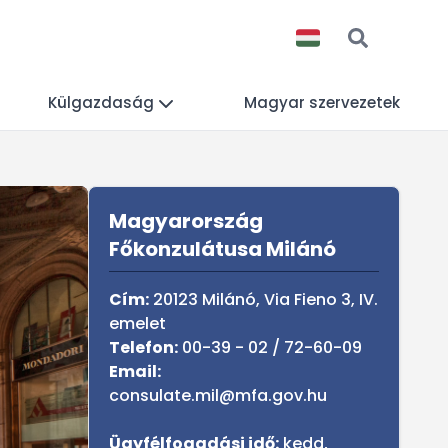
Külgazdaság
Magyar szervezetek
Sidebar
Magyarország
Főkonzulátusa Milánó
Cím:
20123 Milánó, Via Fieno 3, IV.
emelet
Telefon:
00-39 - 02 / 72-60-09
Email:
consulate.mil@mfa.gov.hu
Ügyfélfogadási idő:
kedd,