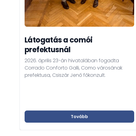
Látogatás a comói
prefektusnál
2026. április 23-án hivatalában fogadta
Corrado Conforto Galli, Como városának
prefektusa, Csiszár Jenő főkonzult.
Tovább