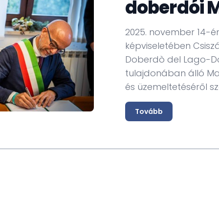
doberdói 
2025. november 14-én
képviseletében Csiszá
Doberdò del Lago-
tulajdonában álló M
és üzemeltetéséről s
Tovább