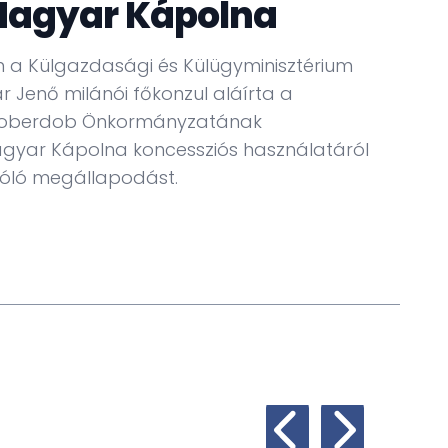
Magyar Kápolna
 a Külgazdasági és Külügyminisztérium
r Jenő milánói főkonzul aláírta a
Doberdob Önkormányzatának
agyar Kápolna koncessziós használatáról
zóló megállapodást.