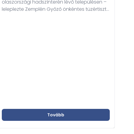
olaszországi hadszínterén lévő településen –
meg
leleplezte Zemplén Győző önkéntes tüzértiszt,
eml
civilben kiemelkedő tudású elméleti fizikus
emlékművét.
Tovább