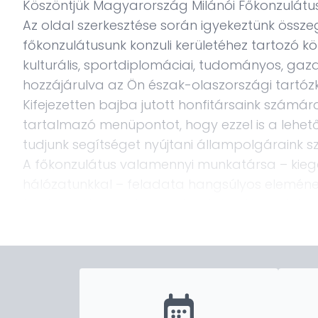
Köszöntjük Magyarország Milánói Főkonzulátu
Az oldal szerkesztése során igyekeztünk össze
főkonzulátusunk konzuli kerületéhez tartozó köz
kulturális, sportdiplomáciai, tudományos, gazda
hozzájárulva az Ön észak-olaszországi tart
Kifejezetten bajba jutott honfitársaink számára
tartalmazó menüpontot, hogy ezzel is a leh
tudjunk segítséget nyújtani állampolgáraink 
A főkonzulátus valamennyi munkatársa – kiegészü
hálózatunkkal – feladata hangsúlyos elemének 
tradicionálisan jó kapcsolatok ápolását, fejl
hírnevének megtartását és további erősítését
Szeretettel várjuk Olaszországban!