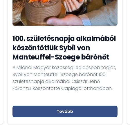
100. születésnapja alkalmából
köszöntöttük Sybil von
Manteuffel-Szoege bárónőt
A Milánói Magyar közösség legidősebb tagját,
Sybil von Manteuffel-Szoege bárónőt 100.
születésnapja alkalmából Csiszár Jenő
Főkonzul köszöntötte Capiagói otthonában.
Tovább