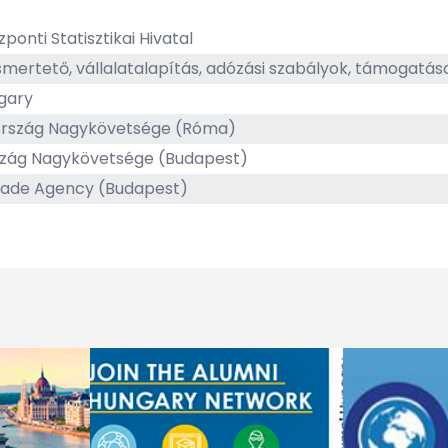
ponti Statisztikai Hivatal
smertető, vállalatalapítás, adózási szabályok, támogatás
ngary
rszág Nagykövetsége (Róma)
szág Nagykövetsége (Budapest)
Trade Agency (Budapest)