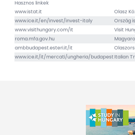
Hasznos linkek
www.istat.it
Olasz Köz
www.ice.it/en/invest/invest-italy
Ország i
www.visithungary.com/it
Visit Hu
roma.mfa.gov.hu
Magyaro
ambbudapest.esteri.it/it
Olaszor
www.ice.it/it/mercati/ungheria/budapest
Italian 