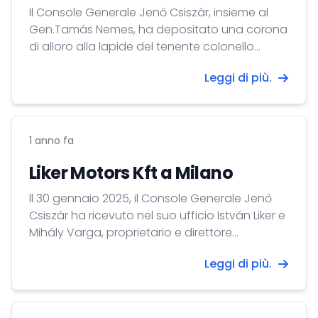
Il Console Generale Jenő Csiszár, insieme al
Gen.Tamás Nemes, ha depositato una corona
di alloro alla lapide del tenente colonello
garibaldino ungherese Gusztáv Frigyesy
Leggi di più.
presso il Cimitero Monumentale di Milano.
1 anno fa
Liker Motors Kft a Milano
ll 30 gennaio 2025, il Console Generale Jenő
Csiszár ha ricevuto nel suo ufficio István Liker e
Mihály Varga, proprietario e direttore
operativo dell’azienda Liker Motors Kft.
Leggi di più.