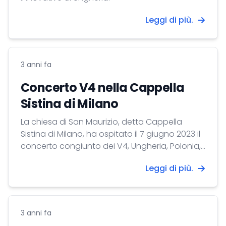
Leggi di più.
3 anni fa
Concerto V4 nella Cappella
Sistina di Milano
La chiesa di San Maurizio, detta Cappella
Sistina di Milano, ha ospitato il 7 giugno 2023 il
concerto congiunto dei V4, Ungheria, Polonia,
Repubblica Ceca e Slovacchia. Al concerto di
Leggi di più.
quest'anno Visztra Bernadett, studentessa
della Facoltà di Musicologia dell'Università di
Debrecen ha rappresentato l'Ungheria,
eseguendo opere di Béla Kovács, Leó Weiner e
3 anni fa
Béla Bartók.